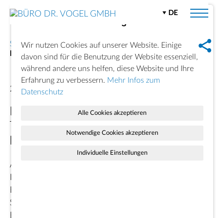
DE
Datenschutzeinstellungen
Start
News
Newsarchiv 2011
Wir nutzen Cookies auf unserer Website. Einige
Baukultur Flughafenumfeld
davon sind für die Benutzung der Website essenziell,
während andere uns helfen, diese Website und Ihre
Erfahrung zu verbessern.
Mehr Infos zum
20. Februar 2011
Datenschutz
Dr. Markus Vogel als Referent zum
Alle Cookies akzeptieren
Thema Baukultur im
Notwendige Cookies akzeptieren
Flughafenumfeld
Individuelle Einstellungen
Am 23. Februar veranstaltet das Ministerium für
Infrastruktur und Landwirtschaft (MIL) des Land
Brandenburg die Veranstalutung Baukultur als
Standortfaktor im Umfeld des Flughafens Berlin
Brandenburg International. Herr Dr. Vogel spricht